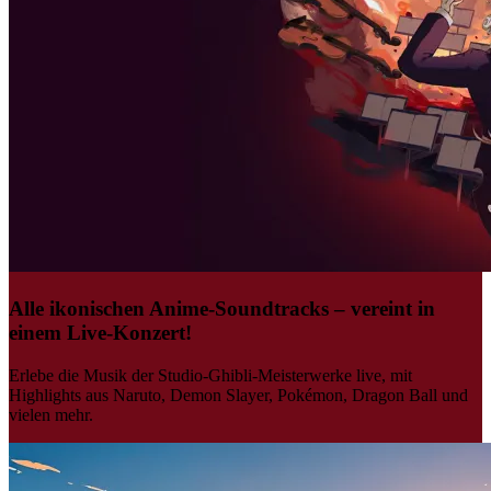
Alle ikonischen Anime-Soundtracks – vereint in
einem Live-Konzert!
Erlebe die Musik der Studio-Ghibli-Meisterwerke live, mit
Highlights aus Naruto, Demon Slayer, Pokémon, Dragon Ball und
vielen mehr.