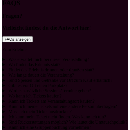
FAQS
Fragen?
Vielleicht findest du die Antwort hier!
FAQs anzeigen
Zum Erlebnis
Was erwartet mich bei dieser Veranstaltung?
Wo findet das Erlebnis statt?
Findet das Erlebnis drinnen oder draußen statt?
Wie lange dauert die Veranstaltung?
Sind Speisen und Getränke vor Ort zum Kauf erhältlich?
Gibt es vor Ort einen Parkplatz?
Wird es zusätzliche Sessions/Termine geben?
Wo kann ich Tickets kaufen?
Kann ich Tickets am Veranstaltungsort kaufen?
Kann ich meine Tickets auf eine andere Person übertragen?
Muss ich mein Ticket ausdrucken?
Ich kann mein Ticket nicht finden. Was kann ich tun?
Sind Rückerstattungen möglich? Wie lautet die Umtauschpolitik?
Kann ich eine Gruppenbuchung vornehmen?