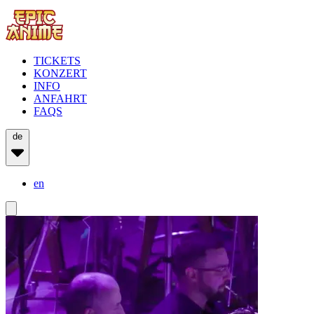
TICKETS
KONZERT
INFO
ANFAHRT
FAQS
de
en