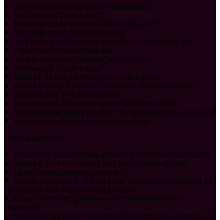
Was erwartet mich bei dieser Veranstaltung?
Wo findet das Erlebnis statt?
Findet das Erlebnis drinnen oder draußen statt?
Wie lange dauert die Veranstaltung?
Sind Speisen und Getränke vor Ort zum Kauf erhältlich?
Gibt es vor Ort einen Parkplatz?
Wird es zusätzliche Sessions/Termine geben?
Wo kann ich Tickets kaufen?
Kann ich Tickets am Veranstaltungsort kaufen?
Kann ich meine Tickets auf eine andere Person übertragen?
Muss ich mein Ticket ausdrucken
Ich kann mein Ticket nicht finden. Was kann ich tun?
Sind Rückerstattungen möglich? Wie lautet die Umtauschpolitik?
Kann ich eine Gruppenbuchung vornehmen?
Zur Zugänglichkeit
Muss ich zu Beginn meines gebuchten Zeitfensters erscheinen?
Kann ich Tiere mitnehmen? Sind Servicehunde erlaubt?
Ist der Veranstaltungsort barrierefrei?
Welche Gegenstände sind bei dieser Veranstaltung verboten? Ist
das Rauchen oder Vapen vor Ort gestattet?
Ist das Erlebnis für gehörlose/sehbehinderte Menschen
zugänglich?
Sind Sitzgelegenheiten vorhanden? Kann ich mich während des