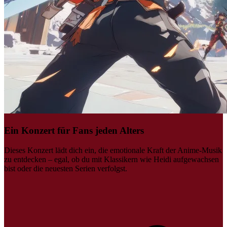
Ein Konzert für Fans jeden Alters
Dieses Konzert lädt dich ein, die emotionale Kraft der Anime-Musik
zu entdecken – egal, ob du mit Klassikern wie Heidi aufgewachsen
bist oder die neuesten Serien verfolgst.