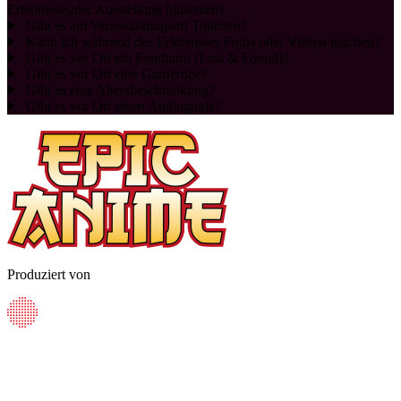
Erlebnisses/der Ausstellung hinsetzen?
Gibt es am Veranstaltungsort Toiletten?
Kann ich während des Erlebnisses Fotos oder Videos machen?
Gibt es vor Ort ein Fundbüro (Lost & Found)?
Gibt es vor Ort eine Garderobe?
Gibt es eine Altersbeschränkung?
Gibt es vor Ort einen Audioguide?
Produziert von