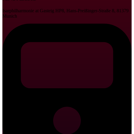
Isarphilharmonie at Gasteig HP8, Hans-Preißinger-Straße 8, 81379
Munich