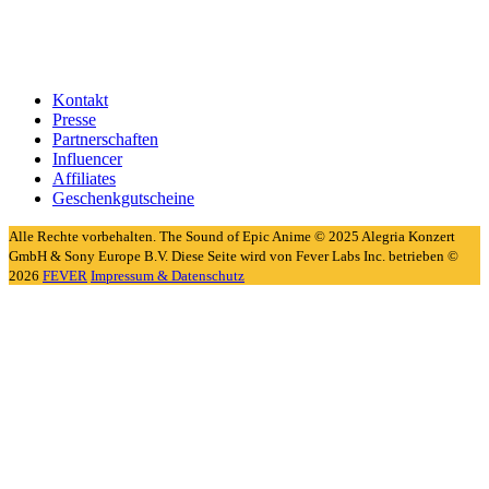
Kontakt
Presse
Partnerschaften
Influencer
Affiliates
Geschenkgutscheine
Alle Rechte vorbehalten. The Sound of Epic Anime © 2025 Alegria Konzert
GmbH & Sony Europe B.V. Diese Seite wird von Fever Labs Inc. betrieben ©
2026
FEVER
Impressum & Datenschutz