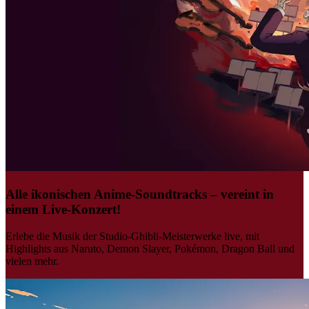
Alle ikonischen Anime-Soundtracks – vereint in
einem Live-Konzert!
Erlebe die Musik der Studio-Ghibli-Meisterwerke live, mit
Highlights aus Naruto, Demon Slayer, Pokémon, Dragon Ball und
vielen mehr.