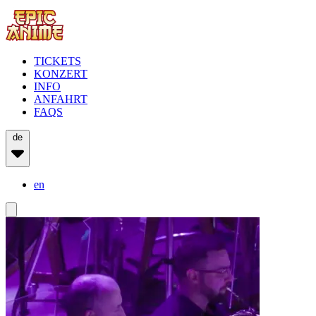
TICKETS
KONZERT
INFO
ANFAHRT
FAQS
de
en