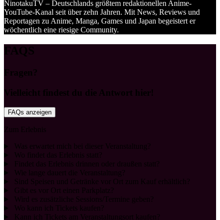
NinotakuTV – Deutschlands größtem redaktionellen Anime-
YouTube-Kanal seit über zehn Jahren. Mit News, Reviews und
Reportagen zu Anime, Manga, Games und Japan begeistert er
wöchentlich eine riesige Community.
FAQS
Fragen?
Vielleicht findest du die Antwort hier!
FAQs anzeigen
Zum Erlebnis
Was erwartet mich bei dieser Veranstaltung?
Wo findet das Erlebnis statt?
Findet das Erlebnis drinnen oder draußen statt?
Wie lange dauert die Veranstaltung?
Sind Speisen und Getränke vor Ort zum Kauf erhältlich?
Gibt es vor Ort einen Parkplatz?
Wird es zusätzliche Sessions/Termine geben?
Wo kann ich Tickets kaufen?
Kann ich Tickets am Veranstaltungsort kaufen?