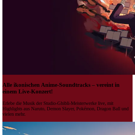
Alle ikonischen Anime-Soundtracks – vereint in
einem Live-Konzert!
Erlebe die Musik der Studio-Ghibli-Meisterwerke live, mit
Highlights aus Naruto, Demon Slayer, Pokémon, Dragon Ball und
vielen mehr.