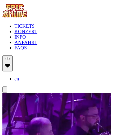
TICKETS
KONZERT
INFO
ANFAHRT
FAQS
de
en