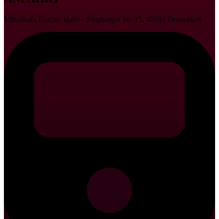
Mitsubishi Electric Halle - Siegburger Str. 15, 40591 Düsseldorf